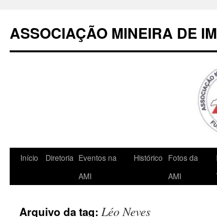
Pular
para
ASSOCIAÇÃO MINEIRA DE I
o
conteúdo
Início
Diretoria
Eventos na
Histórico
Fotos da
AMI
AMI
Léo Neves
Arquivo da tag: