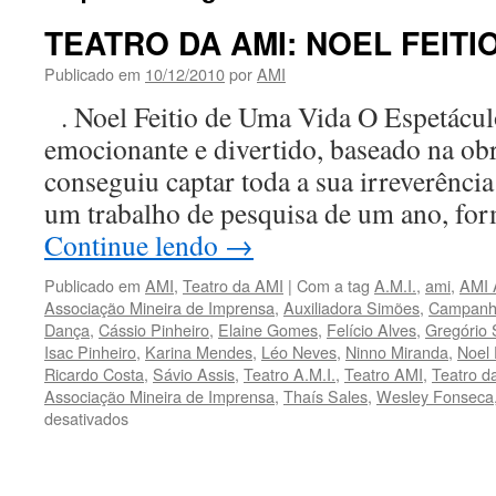
TEATRO DA AMI: NOEL FEITI
Publicado em
10/12/2010
por
AMI
. Noel Feitio de Uma Vida O Espetácu
emocionante e divertido, baseado na ob
conseguiu captar toda a sua irreverênc
um trabalho de pesquisa de um ano, fo
Continue lendo
→
Publicado em
AMI
,
Teatro da AMI
|
Com a tag
A.M.I.
,
ami
,
AMI 
Associação Mineira de Imprensa
,
Auxiliadora Simões
,
Campanha
Dança
,
Cássio Pinheiro
,
Elaine Gomes
,
Felício Alves
,
Gregório 
Isac Pinheiro
,
Karina Mendes
,
Léo Neves
,
Ninno Miranda
,
Noel 
Ricardo Costa
,
Sávio Assis
,
Teatro A.M.I.
,
Teatro AMI
,
Teatro da
Associação Mineira de Imprensa
,
Thaís Sales
,
Wesley Fonseca
em
desativados
TEATRO
DA
AMI: