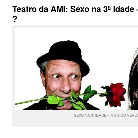
Teatro da AMI: Sexo na 3ª Idade
?
SEXO NA 3ª IDADE – MITO OU VERD