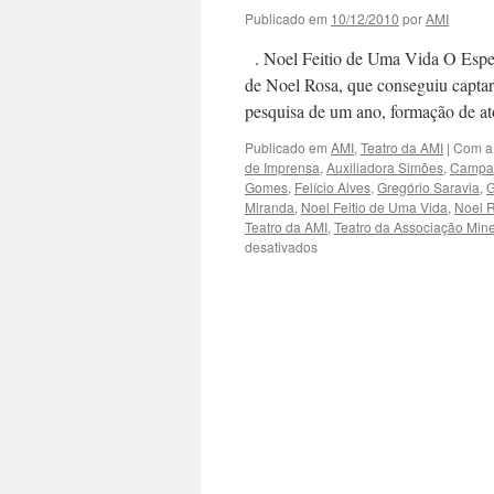
Publicado em
10/12/2010
por
AMI
. Noel Feitio de Uma Vida O Espet
de Noel Rosa, que conseguiu captar
pesquisa de um ano, formação de 
Publicado em
AMI
,
Teatro da AMI
|
Com a
de Imprensa
,
Auxiliadora Simões
,
Campan
Gomes
,
Felício Alves
,
Gregório Saravia
,
G
Miranda
,
Noel Feitio de Uma Vida
,
Noel 
Teatro da AMI
,
Teatro da Associação Mine
em
desativados
TEATRO
DA
AMI:
NOEL
FEITIO
DE
UMA
VIDA