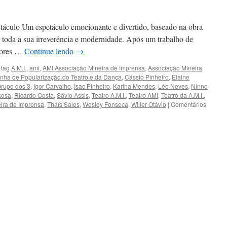
áculo Um espetáculo emocionante e divertido, baseado na obra
 toda a sua irreverência e modernidade. Após um trabalho de
atores …
Continue lendo
→
 tag
A.M.I.
,
ami
,
AMI Associação Mineira de Imprensa
,
Associação Mineira
ha de Popularização do Teatro e da Dança
,
Cássio Pinheiro
,
Elaine
rupo dos 3
,
Igor Carvalho
,
Isac Pinheiro
,
Karina Mendes
,
Léo Neves
,
Ninno
Rosa
,
Ricardo Costa
,
Sávio Assis
,
Teatro A.M.I.
,
Teatro AMI
,
Teatro da A.M.I.
,
ira de Imprensa
,
Thaís Sales
,
Wesley Fonseca
,
Willer Otávio
|
Comentários