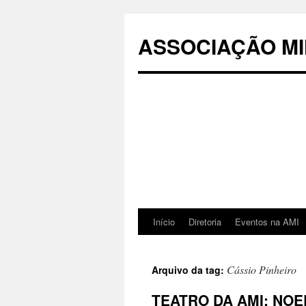
Pular
para
ASSOCIAÇÃO MI
o
conteúdo
Início
Diretoria
Eventos na AMI
Cássio Pinheiro
Arquivo da tag:
TEATRO DA AMI: NOE