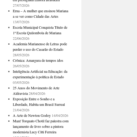
27/07/2026
Erna – A mulher que ensinou Mariana
a se ver como Cidade das Artes
13/07/2026
Escola Municipal Conquista Título de
1ª Escola Quilombola de Mariana
22/06/2026
Academia Marianense de Letras pode
perder o uso do Casarão do Estado
28/05/2026
Crônica: Amargura de tempos idos
26/05/2026
Inteligência Artificial na Educação: da
experimentação à política de Estado
03/05/2026
25 Anos do Movimento de Arte
Aldravista
28/04/2026
Exposição Entre o Sonho e a
Liberdade, Habita um Brasil Surreal
21/04/2026
A Arte de Newton Godoy
14/04/2026
Mazé Torquato Chotil faz palestra com
lançamento de livro sobre a pintora
modernista Lucy Citti Ferreira