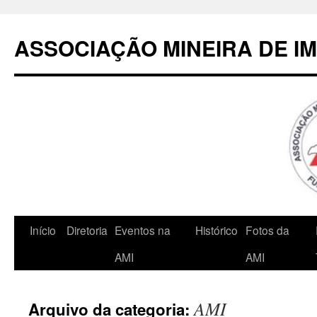
Pular
para
ASSOCIAÇÃO MINEIRA DE I
o
conteúdo
Início
Diretoria
Eventos na
Histórico
Fotos da
AMI
AMI
AMI
Arquivo da categoria: