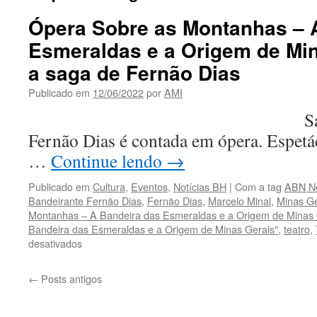
Ópera Sobre as Montanhas – 
Esmeraldas e a Origem de Min
a saga de Fernão Dias
Publicado em
12/06/2022
por
AMI
Saga do bande
Fernão Dias é contada em ópera. Espetá
…
Continue lendo
→
Publicado em
Cultura
,
Eventos
,
Notícias BH
|
Com a tag
ABN N
Bandeirante Fernão Dias
,
Fernão Dias
,
Marcelo Minal
,
Minas Ge
Montanhas – A Bandeira das Esmeraldas e a Origem de Minas 
Bandeira das Esmeraldas e a Origem de Minas Gerais"
,
teatro
,
em
desativados
Ópera
Sobre
←
Posts antigos
as
Montanhas
–