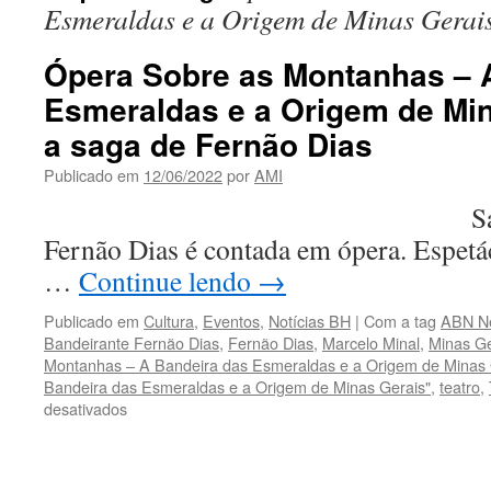
Esmeraldas e a Origem de Minas Gerai
Ópera Sobre as Montanhas – 
Esmeraldas e a Origem de Min
a saga de Fernão Dias
Publicado em
12/06/2022
por
AMI
Saga do bande
Fernão Dias é contada em ópera. Espetá
…
Continue lendo
→
Publicado em
Cultura
,
Eventos
,
Notícias BH
|
Com a tag
ABN N
Bandeirante Fernão Dias
,
Fernão Dias
,
Marcelo Minal
,
Minas Ge
Montanhas – A Bandeira das Esmeraldas e a Origem de Minas 
Bandeira das Esmeraldas e a Origem de Minas Gerais"
,
teatro
,
em
desativados
Ópera
Sobre
as