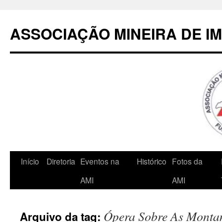
Pular
para
ASSOCIAÇÃO MINEIRA DE I
o
conteúdo
Início
Diretoria
Eventos na
Histórico
Fotos da
AMI
AMI
Ópera Sobre As Monta
Arquivo da tag: