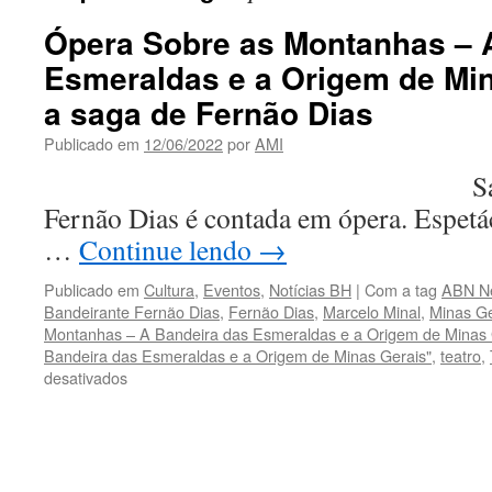
Ópera Sobre as Montanhas – 
Esmeraldas e a Origem de Min
a saga de Fernão Dias
Publicado em
12/06/2022
por
AMI
Saga do bande
Fernão Dias é contada em ópera. Espetá
…
Continue lendo
→
Publicado em
Cultura
,
Eventos
,
Notícias BH
|
Com a tag
ABN N
Bandeirante Fernão Dias
,
Fernão Dias
,
Marcelo Minal
,
Minas Ge
Montanhas – A Bandeira das Esmeraldas e a Origem de Minas 
Bandeira das Esmeraldas e a Origem de Minas Gerais"
,
teatro
,
em
desativados
Ópera
Sobre
as
Montanhas
–