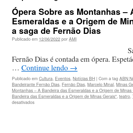
Ópera Sobre as Montanhas – 
Esmeraldas e a Origem de Min
a saga de Fernão Dias
Publicado em
12/06/2022
por
AMI
Saga do bande
Fernão Dias é contada em ópera. Espetá
…
Continue lendo
→
Publicado em
Cultura
,
Eventos
,
Notícias BH
|
Com a tag
ABN N
Bandeirante Fernão Dias
,
Fernão Dias
,
Marcelo Minal
,
Minas Ge
Montanhas – A Bandeira das Esmeraldas e a Origem de Minas 
Bandeira das Esmeraldas e a Origem de Minas Gerais"
,
teatro
,
em
desativados
Ópera
Sobre
as
Montanhas
–