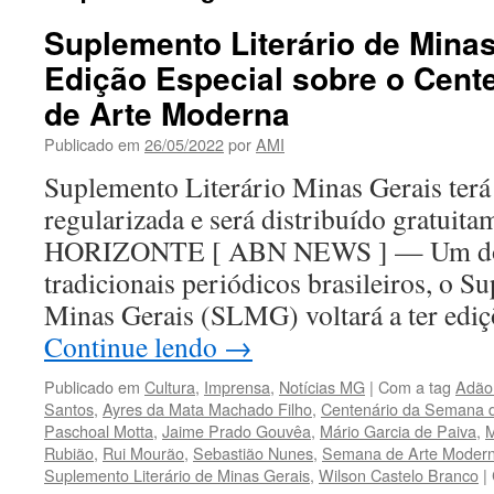
Suplemento Literário de Minas
Edição Especial sobre o Cent
de Arte Moderna
Publicado em
26/05/2022
por
AMI
Suplemento Literário Minas Gerais terá
regularizada e será distribuído gratu
HORIZONTE [ ABN NEWS ] — Um dos 
tradicionais periódicos brasileiros, o S
Minas Gerais (SLMG) voltará a ter edi
Continue lendo
→
Publicado em
Cultura
,
Imprensa
,
Notícias MG
|
Com a tag
Adão
Santos
,
Ayres da Mata Machado Filho
,
Centenário da Semana 
Paschoal Motta
,
Jaime Prado Gouvêa
,
Mário Garcia de Paiva
,
M
Rubião
,
Rui Mourão
,
Sebastião Nunes
,
Semana de Arte Moder
Suplemento Literário de Minas Gerais
,
Wilson Castelo Branco
|