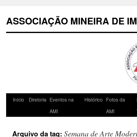
Pular
para
ASSOCIAÇÃO MINEIRA DE I
o
conteúdo
Início
Diretoria
Eventos na
Histórico
Fotos da
AMI
AMI
Semana de Arte Moder
Arquivo da tag: