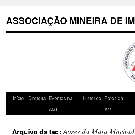
Pular
para
ASSOCIAÇÃO MINEIRA DE I
o
conteúdo
Início
Diretoria
Eventos na
Histórico
Fotos da
AMI
AMI
Ayres da Mata Machad
Arquivo da tag: