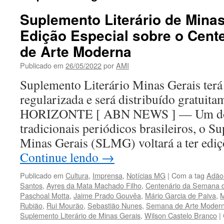
Suplemento Literário de Minas
Edição Especial sobre o Cent
de Arte Moderna
Publicado em
26/05/2022
por
AMI
Suplemento Literário Minas Gerais terá
regularizada e será distribuído gratu
HORIZONTE [ ABN NEWS ] — Um dos 
tradicionais periódicos brasileiros, o S
Minas Gerais (SLMG) voltará a ter edi
Continue lendo
→
Publicado em
Cultura
,
Imprensa
,
Notícias MG
|
Com a tag
Adão
Santos
,
Ayres da Mata Machado Filho
,
Centenário da Semana 
Paschoal Motta
,
Jaime Prado Gouvêa
,
Mário Garcia de Paiva
,
M
Rubião
,
Rui Mourão
,
Sebastião Nunes
,
Semana de Arte Moder
Suplemento Literário de Minas Gerais
,
Wilson Castelo Branco
|