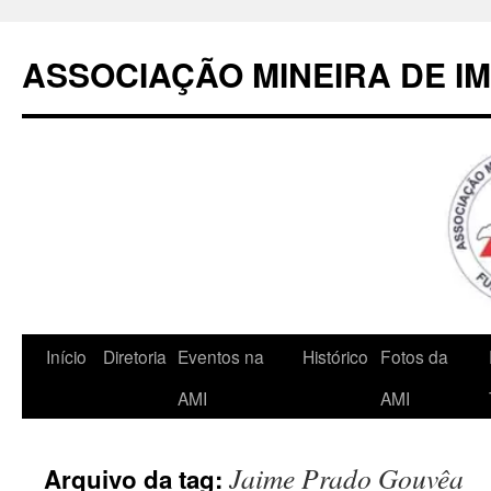
Pular
para
ASSOCIAÇÃO MINEIRA DE I
o
conteúdo
Início
Diretoria
Eventos na
Histórico
Fotos da
AMI
AMI
Jaime Prado Gouvêa
Arquivo da tag: