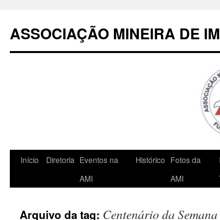
Pular
para
ASSOCIAÇÃO MINEIRA DE I
o
conteúdo
Início
Diretoria
Eventos na
Histórico
Fotos da
AMI
AMI
Centenário da Semana
Arquivo da tag: