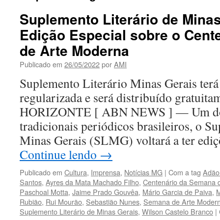
Suplemento Literário de Minas
Edição Especial sobre o Cent
de Arte Moderna
Publicado em
26/05/2022
por
AMI
Suplemento Literário Minas Gerais terá
regularizada e será distribuído gratu
HORIZONTE [ ABN NEWS ] — Um dos 
tradicionais periódicos brasileiros, o S
Minas Gerais (SLMG) voltará a ter edi
Continue lendo
→
Publicado em
Cultura
,
Imprensa
,
Notícias MG
|
Com a tag
Adão
Santos
,
Ayres da Mata Machado Filho
,
Centenário da Semana 
Paschoal Motta
,
Jaime Prado Gouvêa
,
Mário Garcia de Paiva
,
M
Rubião
,
Rui Mourão
,
Sebastião Nunes
,
Semana de Arte Moder
Suplemento Literário de Minas Gerais
,
Wilson Castelo Branco
|