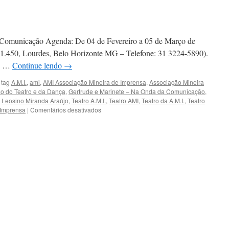
 Comunicação Agenda: De 04 de Fevereiro a 05 de Março de
 1.450, Lourdes, Belo Horizonte MG – Telefone: 31 3224-5890).
R$ …
Continue lendo
→
 tag
A.M.I.
,
ami
,
AMI Associação Mineira de Imprensa
,
Associação Mineira
o do Teatro e da Dança
,
Gertrude e Marinete – Na Onda da Comunicação
,
,
Leosino Miranda Araújo
,
Teatro A.M.I.
,
Teatro AMI
,
Teatro da A.M.I.
,
Teatro
em
 Imprensa
|
Comentários desativados
TEATRO
DA
AMI:
GERTRUDE
E
MARINETE
–
NA
ONDA
DA
COMUNICAÇÃO