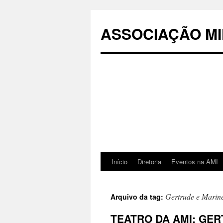
Pular
para
ASSOCIAÇÃO MI
o
conteúdo
Início
Diretoria
Eventos na AMI
Gertrude e Marin
Arquivo da tag:
TEATRO DA AMI: GER