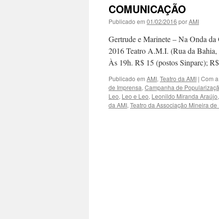
COMUNICAÇÃO
Publicado em
01/02/2016
por
AMI
Gertrude e Marinete – Na Onda da
2016 Teatro A.M.I. (Rua da Bahia,
Às 19h. R$ 15 (postos Sinparc); 
Publicado em
AMI
,
Teatro da AMI
|
Com a
de Imprensa
,
Campanha de Popularizaçã
Leo
,
Leo e Leo
,
Leonildo Miranda Araújo
da AMI
,
Teatro da Associação Mineira de