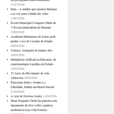
27/07/2026
Erna – A mulher que ensinou Mariana
a se ver como Cidade das Artes
13/07/2026
Escola Municipal Conquista Título de
1ª Escola Quilombola de Mariana
22/06/2026
Academia Marianense de Letras pode
perder o uso do Casarão do Estado
28/05/2026
Crônica: Amargura de tempos idos
26/05/2026
Inteligência Artificial na Educação: da
experimentação à política de Estado
03/05/2026
25 Anos do Movimento de Arte
Aldravista
28/04/2026
Exposição Entre o Sonho e a
Liberdade, Habita um Brasil Surreal
21/04/2026
A Arte de Newton Godoy
14/04/2026
Mazé Torquato Chotil faz palestra com
lançamento de livro sobre a pintora
modernista Lucy Citti Ferreira