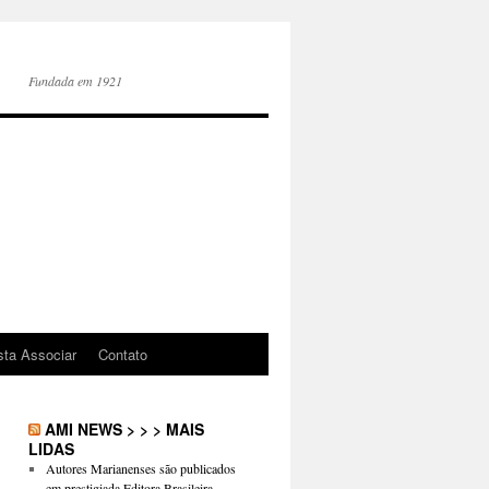
Fundada em 1921
sta Associar
Contato
AMI NEWS > > > MAIS
LIDAS
Autores Marianenses são publicados
em prestigiada Editora Brasileira