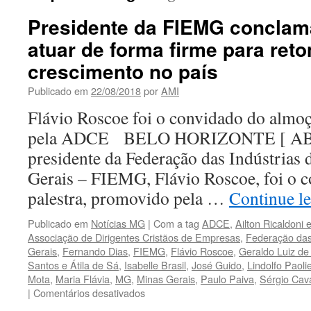
Presidente da FIEMG conclam
atuar de forma firme para ret
crescimento no país
Publicado em
22/08/2018
por
AMI
Flávio Roscoe foi o convidado do almo
pela ADCE BELO HORIZONTE [ A
presidente da Federação das Indústrias
Gerais – FIEMG, Flávio Roscoe, foi o 
palestra, promovido pela …
Continue l
Publicado em
Notícias MG
|
Com a tag
ADCE
,
Ailton Ricaldoni 
Associação de Dirigentes Cristãos de Empresas
,
Federação das
Gerais
,
Fernando Dias
,
FIEMG
,
Flávio Roscoe
,
Geraldo Luiz de
Santos e Átila de Sá
,
Isabelle Brasil
,
José Guido
,
Lindolfo Paolie
Mota
,
Maria Flávia
,
MG
,
Minas Gerais
,
Paulo Paiva
,
Sérgio Cava
em
|
Comentários desativados
Presidente