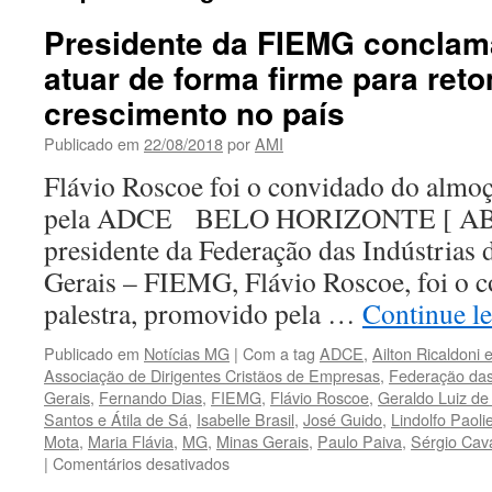
Presidente da FIEMG conclam
atuar de forma firme para ret
crescimento no país
Publicado em
22/08/2018
por
AMI
Flávio Roscoe foi o convidado do almo
pela ADCE BELO HORIZONTE [ A
presidente da Federação das Indústrias
Gerais – FIEMG, Flávio Roscoe, foi o 
palestra, promovido pela …
Continue l
Publicado em
Notícias MG
|
Com a tag
ADCE
,
Ailton Ricaldoni 
Associação de Dirigentes Cristãos de Empresas
,
Federação das
Gerais
,
Fernando Dias
,
FIEMG
,
Flávio Roscoe
,
Geraldo Luiz de
Santos e Átila de Sá
,
Isabelle Brasil
,
José Guido
,
Lindolfo Paolie
Mota
,
Maria Flávia
,
MG
,
Minas Gerais
,
Paulo Paiva
,
Sérgio Cava
em
|
Comentários desativados
Presidente