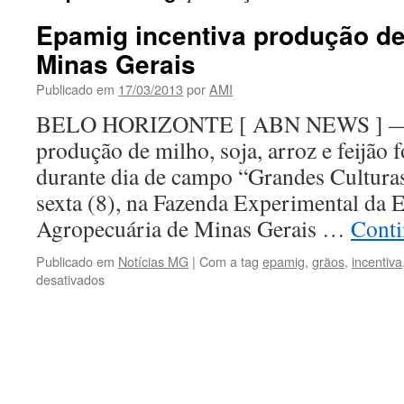
Epamig incentiva produção de
Minas Gerais
Publicado em
17/03/2013
por
AMI
BELO HORIZONTE [ ABN NEWS ] — T
produção de milho, soja, arroz e feijão
durante dia de campo “Grandes Culturas
sexta (8), na Fazenda Experimental da 
Agropecuária de Minas Gerais …
Conti
Publicado em
Notícias MG
|
Com a tag
epamig
,
grãos
,
incentiva
em
desativados
Epamig
incentiva
produção
de
grãos
no