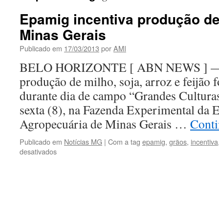
Epamig incentiva produção de
Minas Gerais
Publicado em
17/03/2013
por
AMI
BELO HORIZONTE [ ABN NEWS ] — T
produção de milho, soja, arroz e feijão
durante dia de campo “Grandes Culturas
sexta (8), na Fazenda Experimental da 
Agropecuária de Minas Gerais …
Conti
Publicado em
Notícias MG
|
Com a tag
epamig
,
grãos
,
incentiva
em
desativados
Epamig
incentiva
produção
de
grãos
no