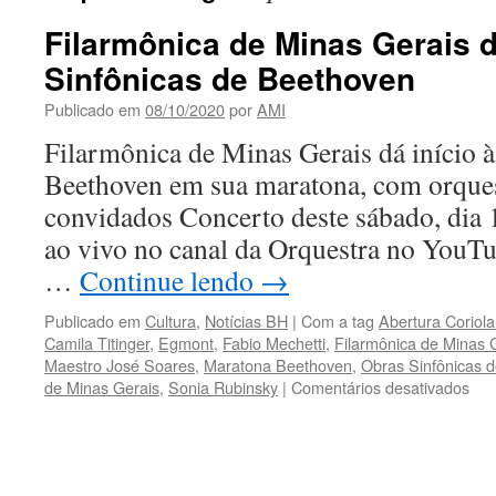
Filarmônica de Minas Gerais d
Sinfônicas de Beethoven
Publicado em
08/10/2020
por
AMI
Filarmônica de Minas Gerais dá início à
Beethoven em sua maratona, com orquest
convidados Concerto deste sábado, dia 1
ao vivo no canal da Orquestra no YouT
…
Continue lendo
→
Publicado em
Cultura
,
Notícias BH
|
Com a tag
Abertura Coriol
Camila Titinger
,
Egmont
,
Fabio Mechetti
,
Filarmônica de Minas 
Maestro José Soares
,
Maratona Beethoven
,
Obras Sinfônicas 
em
de Minas Gerais
,
Sonia Rubinsky
|
Comentários desativados
Fil
de
Min
Ger