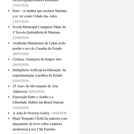
27/07/2026
Erna – A mulher que ensinou Mariana
a se ver como Cidade das Artes
13/07/2026
Escola Municipal Conquista Título de
1ª Escola Quilombola de Mariana
22/06/2026
Academia Marianense de Letras pode
perder o uso do Casarão do Estado
28/05/2026
Crônica: Amargura de tempos idos
26/05/2026
Inteligência Artificial na Educação: da
experimentação à política de Estado
03/05/2026
25 Anos do Movimento de Arte
Aldravista
28/04/2026
Exposição Entre o Sonho e a
Liberdade, Habita um Brasil Surreal
21/04/2026
A Arte de Newton Godoy
14/04/2026
Mazé Torquato Chotil faz palestra com
lançamento de livro sobre a pintora
modernista Lucy Citti Ferreira