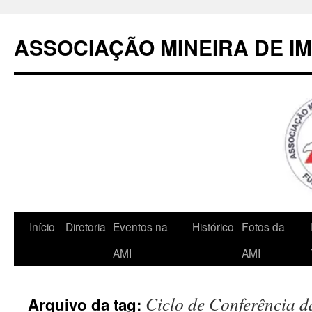
Pular
para
ASSOCIAÇÃO MINEIRA DE I
o
conteúdo
Início
Diretoria
Eventos na
Histórico
Fotos da
AMI
AMI
Ciclo de Conferência d
Arquivo da tag: