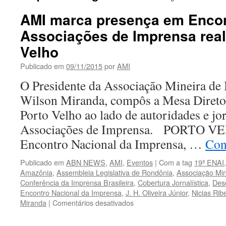
AMI marca presença em Encon
Associações de Imprensa real
Velho
Publicado em
09/11/2015
por
AMI
O Presidente da Associação Mineira de 
Wilson Miranda, compôs a Mesa Diret
Porto Velho ao lado de autoridades e jo
Associações de Imprensa. PORTO VE
Encontro Nacional da Imprensa, …
Con
Publicado em
ABN NEWS
,
AMI
,
Eventos
|
Com a tag
19ª ENAI
Amazônia
,
Assembleia Legislativa de Rondônia
,
Associação Min
Conferência da Imprensa Brasileira
,
Cobertura Jornalística
,
Des
Encontro Nacional da Imprensa
,
J. H. Oliveira Júnior
,
Nicias Rib
em
Miranda
|
Comentários desativados
AMI
marca