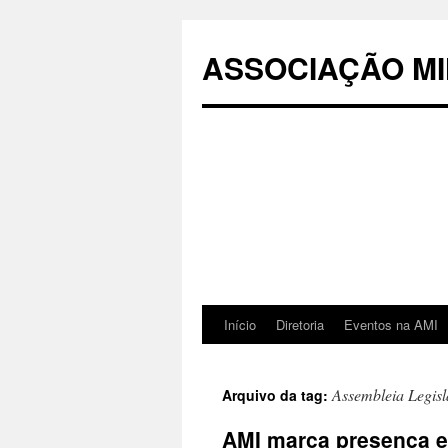
Pular
para
ASSOCIAÇÃO MI
o
conteúdo
Início
Diretoria
Eventos na AMI
Assembleia Legisl
Arquivo da tag:
AMI marca presença e