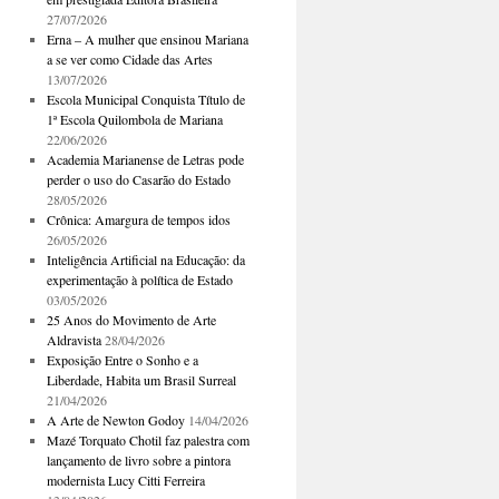
27/07/2026
Erna – A mulher que ensinou Mariana
a se ver como Cidade das Artes
13/07/2026
Escola Municipal Conquista Título de
1ª Escola Quilombola de Mariana
22/06/2026
Academia Marianense de Letras pode
perder o uso do Casarão do Estado
28/05/2026
Crônica: Amargura de tempos idos
26/05/2026
Inteligência Artificial na Educação: da
experimentação à política de Estado
03/05/2026
25 Anos do Movimento de Arte
Aldravista
28/04/2026
Exposição Entre o Sonho e a
Liberdade, Habita um Brasil Surreal
21/04/2026
A Arte de Newton Godoy
14/04/2026
Mazé Torquato Chotil faz palestra com
lançamento de livro sobre a pintora
modernista Lucy Citti Ferreira