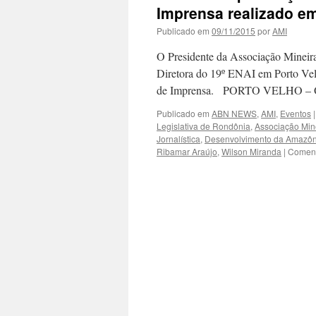
Imprensa realizado em
Publicado em
09/11/2015
por
AMI
O Presidente da Associação Mineir
Diretora do 19º ENAI em Porto Velh
de Imprensa. PORTO VELHO – O 
Publicado em
ABN NEWS
,
AMI
,
Eventos
|
Legislativa de Rondônia
,
Associação Min
Jornalística
,
Desenvolvimento da Amazôn
Ribamar Araújo
,
Wilson Miranda
|
Coment