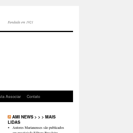
Fundada em 1921
sta Associar
Contato
AMI NEWS > > > MAIS
LIDAS
Autores Marianenses são publicados
em prestigiada Editora Brasileira