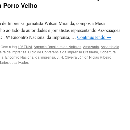
 Porto Velho
a de Imprensa, jornalista Wilson Miranda, compôs a Mesa
o ao lado de autoridades e jornalistas representando Associações
19º Encontro Nacional da Imprensa, …
Continue lendo
→
Com a tag
19ª ENAI
,
Agência Brasileira de Notícias
,
Amazônia
,
Assembleia
eira de Imprensa
,
Ciclo de Conferência da Imprensa Brasileira
,
Cobertura
ia
,
Encontro Nacional da Imprensa
,
J. H. Oliveira Júnior
,
Nicias Ribeiro
,
em
ários desativados
AMI
marca
presença
em Encontro
Nacional
de
Associações
de
Imprensa
realizado
em
Porto
Velho