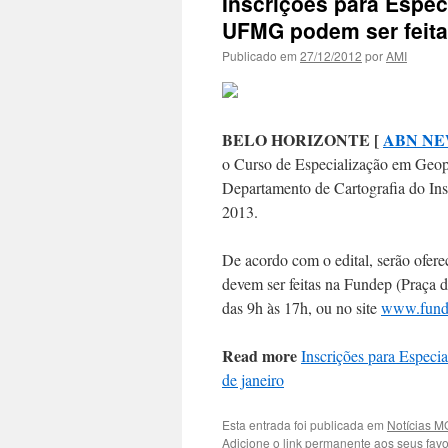
Inscrições para Espe
UFMG podem ser feitas
Publicado em
27/12/2012
por
AMI
BELO HORIZONTE [
ABN N
o Curso de Especialização em Geop
Departamento de Cartografia do Ins
2013.
De acordo com o edital, serão ofere
devem ser feitas na Fundep (Praça d
das 9h às 17h, ou no site
www.fund
Read more
Inscrições para Espec
de janeiro
Esta entrada foi publicada em
Notícias M
Adicione o
link permanente
aos seus favor