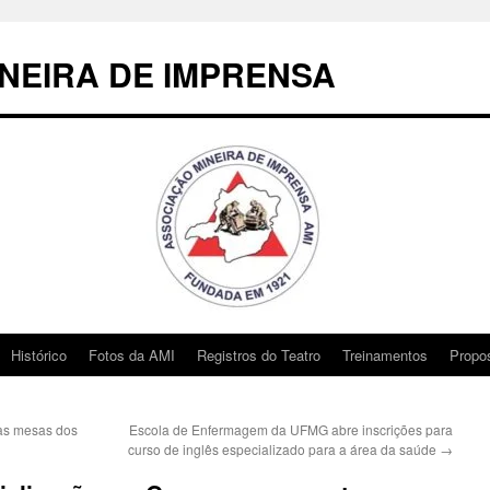
NEIRA DE IMPRENSA
Histórico
Fotos da AMI
Registros do Teatro
Treinamentos
Propo
as mesas dos
Escola de Enfermagem da UFMG abre inscrições para
curso de inglês especializado para a área da saúde
→