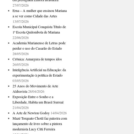
27/07/2026
Erna – A mulher que ensinou Mariana
a se ver como Cidade das Artes
13/07/2026
Escola Municipal Conquista Título de
1ª Escola Quilombola de Mariana
22/06/2026
Academia Marianense de Letras pode
perder o uso do Casarão do Estado
28/05/2026
Crônica: Amargura de tempos idos
26/05/2026
Inteligência Artificial na Educação: da
experimentação à política de Estado
03/05/2026
25 Anos do Movimento de Arte
Aldravista
28/04/2026
Exposição Entre o Sonho e a
Liberdade, Habita um Brasil Surreal
21/04/2026
A Arte de Newton Godoy
14/04/2026
Mazé Torquato Chotil faz palestra com
lançamento de livro sobre a pintora
modernista Lucy Citti Ferreira