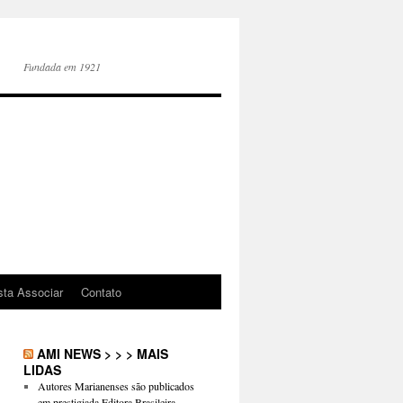
Fundada em 1921
sta Associar
Contato
AMI NEWS > > > MAIS
LIDAS
Autores Marianenses são publicados
em prestigiada Editora Brasileira