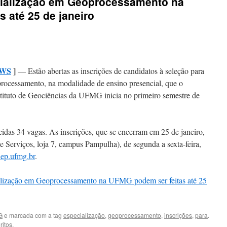
cialização em Geoprocessamento na
 até 25 de janeiro
EWS
]
— Estão abertas as inscrições de candidatos à seleção para
rocessamento, na modalidade de ensino presencial, que o
tituto de Geociências da UFMG inicia no primeiro semestre de
cidas 34 vagas. As inscrições, que se encerram em 25 de janeiro,
e Serviços, loja 7, campus Pampulha), de segunda a sexta-feira,
ep.ufmg.br
.
ialização em Geoprocessamento na UFMG podem ser feitas até 25
G
e marcada com a tag
especialização
,
geoprocessamento
,
inscrições
,
para
.
itos.