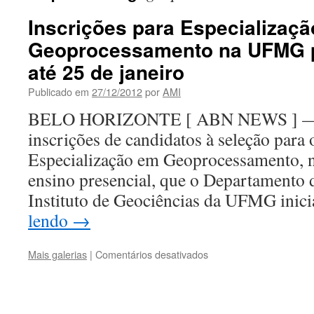
Inscrições para Especializaç
Geoprocessamento na UFMG p
até 25 de janeiro
Publicado em
27/12/2012
por
AMI
BELO HORIZONTE [ ABN NEWS ] — Es
inscrições de candidatos à seleção para
Especialização em Geoprocessamento, 
ensino presencial, que o Departamento 
Instituto de Geociências da UFMG ini
lendo
→
em
Mais galerias
|
Comentários desativados
Inscrições
para
Especialização
em