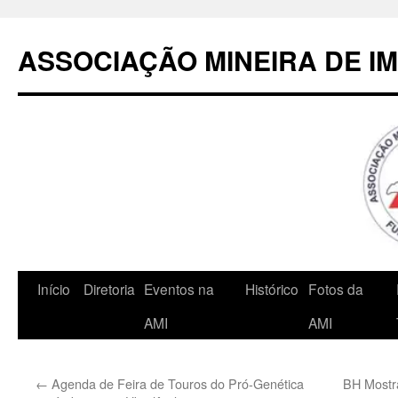
Pular
para
ASSOCIAÇÃO MINEIRA DE I
o
conteúdo
Início
Diretoria
Eventos na
Histórico
Fotos da
AMI
AMI
←
Agenda de Feira de Touros do Pró-Genética
BH Mostra