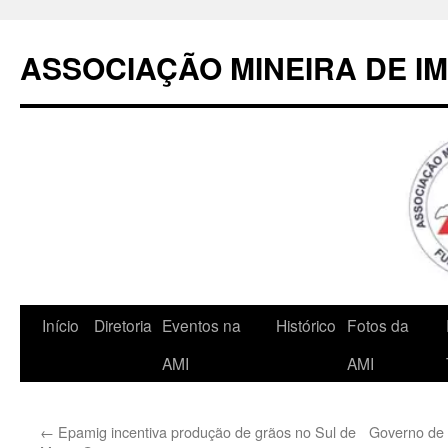
Pular
para
ASSOCIAÇÃO MINEIRA DE I
o
conteúdo
Início
Diretoria
Eventos na
Histórico
Fotos da
AMI
AMI
←
Epamig incentiva produção de grãos no Sul de
Governo de 