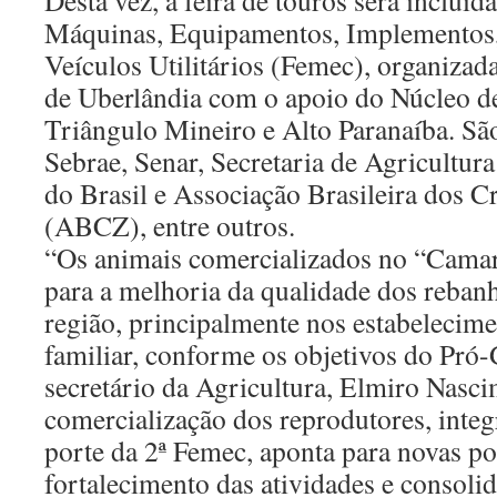
Desta vez, a feira de touros será incluída
Máquinas, Equipamentos, Implementos,
Veículos Utilitários (Femec), organizad
de Uberlândia com o apoio do Núcleo de
Triângulo Mineiro e Alto Paranaíba. Sã
Sebrae, Senar, Secretaria de Agricultur
do Brasil e Associação Brasileira dos C
(ABCZ), entre outros.
“Os animais comercializados no “Camar
para a melhoria da qualidade dos reban
região, principalmente nos estabelecime
familiar, conforme os objetivos do Pró-
secretário da Agricultura, Elmiro Nasc
comercialização dos reprodutores, inte
porte da 2ª Femec, aponta para novas po
fortalecimento das atividades e consoli