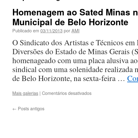
Homenagem ao Sated Minas 
Municipal de Belo Horizonte
Publicado em
03/11/2013
por
AMI
O Sindicato dos Artistas e Técnicos em
Diversões do Estado de Minas Gerais (
homenageado com uma placa alusiva aos
sindical com uma solenidade realizada
de Belo Horizonte, na sexta-feira …
Con
em
Mais galerias
|
Comentários desativados
Homenagem
ao
←
Posts antigos
Sated
Minas
na
Câmara
Municipal