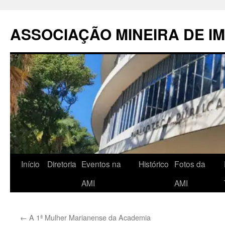
Pular
para
ASSOCIAÇÃO MINEIRA DE I
o
conteúdo
Início
Diretoria
Eventos na
Histórico
Fotos da
AMI
AMI
←
A 1ª Mulher Marianense da Academia