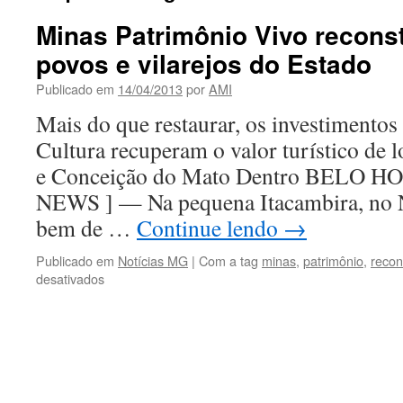
Minas Patrimônio Vivo reconst
povos e vilarejos do Estado
Publicado em
14/04/2013
por
AMI
Mais do que restaurar, os investimentos 
Cultura recuperam o valor turístico de 
e Conceição do Mato Dentro BELO 
NEWS ] — Na pequena Itacambira, no 
bem de …
Continue lendo
→
Publicado em
Notícias MG
|
Com a tag
minas
,
patrimônio
,
recon
em
desativados
Minas
Patrimônio
Vivo
reconstrói
a
história