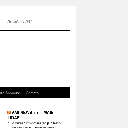
Fundada em 1921
sta Associar
Contato
AMI NEWS > > > MAIS
LIDAS
Autores Marianenses são publicados
em prestigiada Editora Brasileira