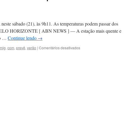
neste sábado (21), às 9h11. As temperaturas podem passar dos
a BELO HORIZONTE [ ABN NEWS ] — A estação mais quente e
no …
Continue lendo
→
em
mig
,
com
,
prevê
,
verão
|
Comentários desativados
Cemig
prevê
verão
com
chuvas
e
temperaturas
elevadas
em
Minas