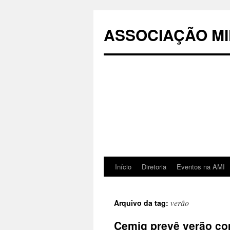
Pular
para
ASSOCIAÇÃO MI
o
conteúdo
Início
Diretoria
Eventos na AMI
verão
Arquivo da tag:
Cemig prevê verão co