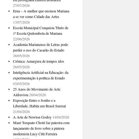
27/07/2026
Erna – A mulher que ensinou Mariana
a se ver como Cidade das Artes
13/07/2026
Escola Municipal Conquista Título de
1ª Escola Quilombola de Mariana
22/06/2026
Academia Marianense de Letras pode
perder o uso do Casarão do Estado
28/05/2026
Crônica: Amargura de tempos idos
26/05/2026
Inteligência Artificial na Educação: da
experimentação à política de Estado
03/05/2026
25 Anos do Movimento de Arte
Aldravista
28/04/2026
Exposição Entre o Sonho e a
Liberdade, Habita um Brasil Surreal
21/04/2026
A Arte de Newton Godoy
14/04/2026
Mazé Torquato Chotil faz palestra com
lançamento de livro sobre a pintora
modernista Lucy Citti Ferreira