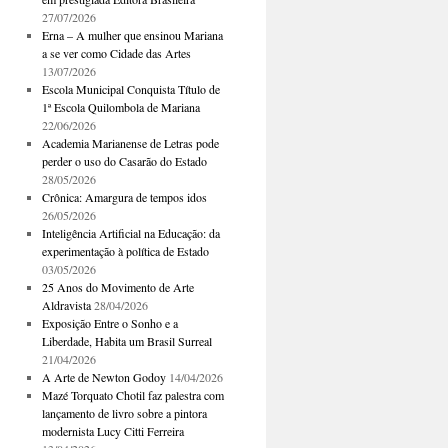
27/07/2026
Erna – A mulher que ensinou Mariana
a se ver como Cidade das Artes
13/07/2026
Escola Municipal Conquista Título de
1ª Escola Quilombola de Mariana
22/06/2026
Academia Marianense de Letras pode
perder o uso do Casarão do Estado
28/05/2026
Crônica: Amargura de tempos idos
26/05/2026
Inteligência Artificial na Educação: da
experimentação à política de Estado
03/05/2026
25 Anos do Movimento de Arte
Aldravista
28/04/2026
Exposição Entre o Sonho e a
Liberdade, Habita um Brasil Surreal
21/04/2026
A Arte de Newton Godoy
14/04/2026
Mazé Torquato Chotil faz palestra com
lançamento de livro sobre a pintora
modernista Lucy Citti Ferreira