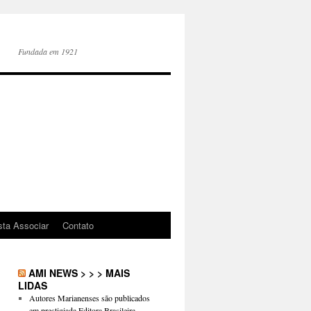
Fundada em 1921
sta Associar
Contato
AMI NEWS > > > MAIS
LIDAS
Autores Marianenses são publicados
em prestigiada Editora Brasileira