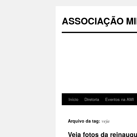
Pular
para
ASSOCIAÇÃO MI
o
conteúdo
Início
Diretoria
Eventos na AMI
veja
Arquivo da tag:
Veja fotos da reinaug