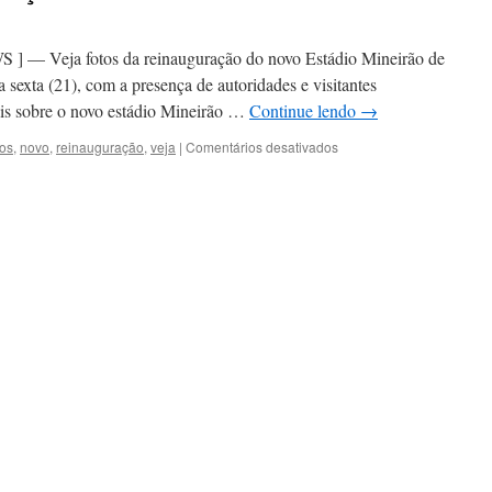
Veja fotos da reinauguração do novo Estádio Mineirão de
 sexta (21), com a presença de autoridades e visitantes
is sobre o novo estádio Mineirão …
Continue lendo
→
em
tos
,
novo
,
reinauguração
,
veja
|
Comentários desativados
Veja
fotos
da
reinauguração
do
novo
Estádio
Mineirão