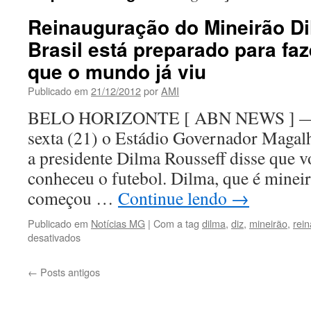
Reinauguração do Mineirão Di
Brasil está preparado para fa
que o mundo já viu
Publicado em
21/12/2012
por
AMI
BELO HORIZONTE [ ABN NEWS ] — Ao
sexta (21) o Estádio Governador Magalh
a presidente Dilma Rousseff disse que v
conheceu o futebol. Dilma, que é minei
começou …
Continue lendo
→
Publicado em
Notícias MG
|
Com a tag
dilma
,
diz
,
mineirão
,
rei
em
desativados
Reinauguração
do
←
Posts antigos
Mineirão
Dilma
diz