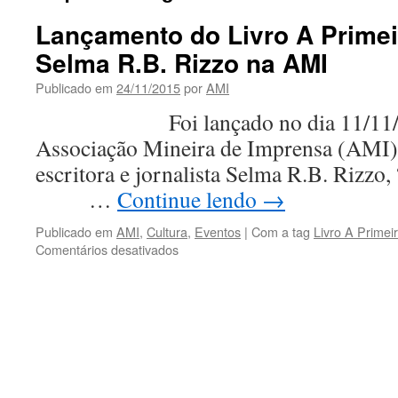
Lançamento do Livro A Primei
Selma R.B. Rizzo na AMI
Publicado em
24/11/2015
por
AMI
Foi lançado no dia 11/11/201
Associação Mineira de Imprensa (AMI),
escritora e jornalista Selma R.B. Rizzo
…
Continue lendo
→
Publicado em
AMI
,
Cultura
,
Eventos
|
Com a tag
Livro A Primei
em
Comentários desativados
Lançamento
do
Livro
A
Primeira
Verdade
de
Selma