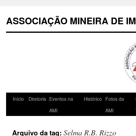
Pular
para
ASSOCIAÇÃO MINEIRA DE I
o
conteúdo
Início
Diretoria
Eventos na
Histórico
Fotos da
AMI
AMI
Selma R.B. Rizzo
Arquivo da tag: