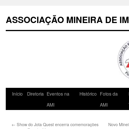
Pular
para
ASSOCIAÇÃO MINEIRA DE I
o
conteúdo
Início
Diretoria
Eventos na
Histórico
Fotos da
AMI
AMI
←
Show do Jota Quest encerra comemorações
Novo Minei