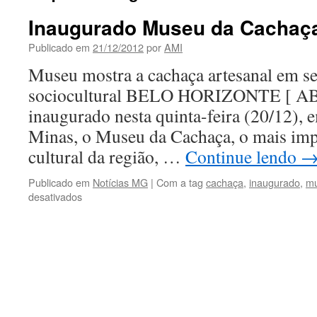
Inaugurado Museu da Cachaça
Publicado em
21/12/2012
por
AMI
Museu mostra a cachaça artesanal em se
sociocultural BELO HORIZONTE [ A
inaugurado nesta quinta-feira (20/12), 
Minas, o Museu da Cachaça, o mais imp
cultural da região, …
Continue lendo
Publicado em
Notícias MG
|
Com a tag
cachaça
,
inaugurado
,
m
em
desativados
Inaugurado
Museu
da
Cachaça
em
Salinas