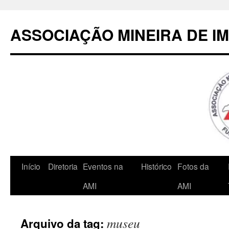
Pular
para
ASSOCIAÇÃO MINEIRA DE I
o
conteúdo
Início
Diretoria
Eventos na
Histórico
Fotos da
AMI
AMI
museu
Arquivo da tag: