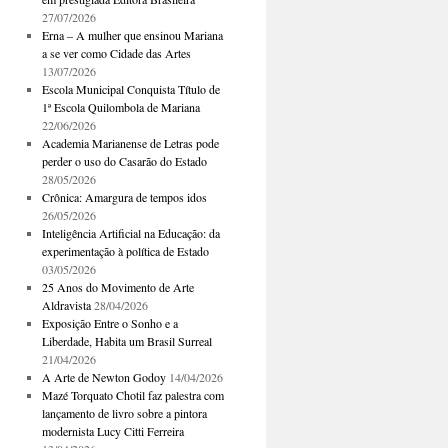
27/07/2026
Erna – A mulher que ensinou Mariana
a se ver como Cidade das Artes
13/07/2026
Escola Municipal Conquista Título de
1ª Escola Quilombola de Mariana
22/06/2026
Academia Marianense de Letras pode
perder o uso do Casarão do Estado
28/05/2026
Crônica: Amargura de tempos idos
26/05/2026
Inteligência Artificial na Educação: da
experimentação à política de Estado
03/05/2026
25 Anos do Movimento de Arte
Aldravista
28/04/2026
Exposição Entre o Sonho e a
Liberdade, Habita um Brasil Surreal
21/04/2026
A Arte de Newton Godoy
14/04/2026
Mazé Torquato Chotil faz palestra com
lançamento de livro sobre a pintora
modernista Lucy Citti Ferreira