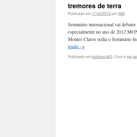
tremores de terra
Publicado em
17/03/2013
por
AMI
Seminário internacional vai debate
especialmente no ano de 2012 M
Montes Claros sedia o Seminário In
lendo
→
Publicado em
Notícias MG
|
Com a tag
ja