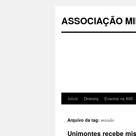
Pular
para
ASSOCIAÇÃO MI
o
conteúdo
Início
Diretoria
Eventos na AMI
missão
Arquivo da tag:
Unimontes recebe mis