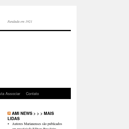
Fundada em 1921
sta Associar
Contato
AMI NEWS > > > MAIS
LIDAS
Autores Marianenses são publicados
em prestigiada Editora Brasileira