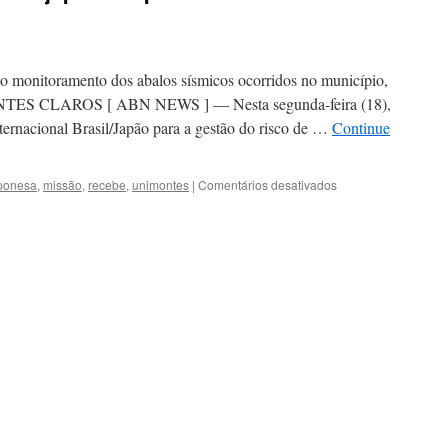
r o monitoramento dos abalos sísmicos ocorridos no município,
ONTES CLAROS [ ABN NEWS ] — Nesta segunda-feira (18),
ternacional Brasil/Japão para a gestão do risco de …
Continue
em
ponesa
,
missão
,
recebe
,
unimontes
|
Comentários desativados
Unimontes
recebe
missão
japonesa
para
seminário
sobre
tremores
de
terra