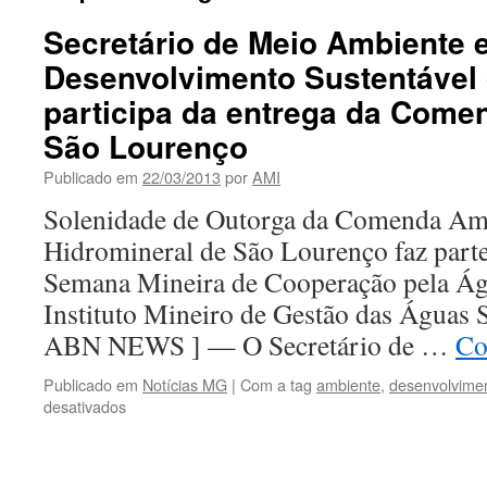
Secretário de Meio Ambiente 
Desenvolvimento Sustentável 
participa da entrega da Come
São Lourenço
Publicado em
22/03/2013
por
AMI
Solenidade de Outorga da Comenda Amb
Hidromineral de São Lourenço faz par
Semana Mineira de Cooperação pela Ág
Instituto Mineiro de Gestão das Águ
ABN NEWS ] — O Secretário de …
Co
Publicado em
Notícias MG
|
Com a tag
ambiente
,
desenvolvime
em
desativados
Secretário
de
Meio