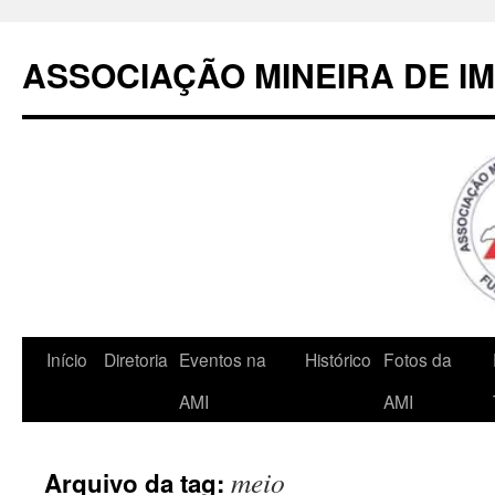
Pular
para
ASSOCIAÇÃO MINEIRA DE I
o
conteúdo
Início
Diretoria
Eventos na
Histórico
Fotos da
AMI
AMI
meio
Arquivo da tag: