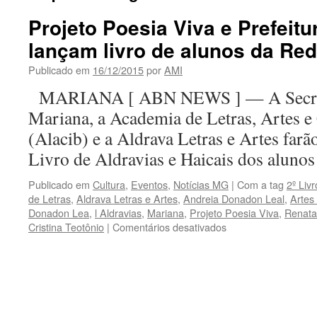
Projeto Poesia Viva e Prefeitu
lançam livro de alunos da Re
Publicado em
16/12/2015
por
AMI
MARIANA [ ABN NEWS ] — A Secreta
Mariana, a Academia de Letras, Artes e 
(Alacib) e a Aldrava Letras e Artes far
Livro de Aldravias e Haicais dos alun
Publicado em
Cultura
,
Eventos
,
Notícias MG
|
Com a tag
2º Liv
de Letras
,
Aldrava Letras e Artes
,
Andreia Donadon Leal
,
Artes 
Donadon Lea
,
l Aldravias
,
Mariana
,
Projeto Poesia Viva
,
Renata
em
Cristina Teotônio
|
Comentários desativados
Projeto
Poesia
Viva
e
Prefeitura
de