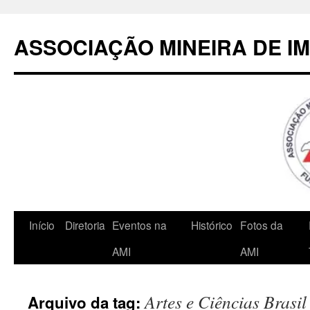
Pular
para
ASSOCIAÇÃO MINEIRA DE I
o
conteúdo
Início
Diretoria
Eventos na
Histórico
Fotos da
AMI
AMI
Artes e Ciências Brasil
Arquivo da tag: