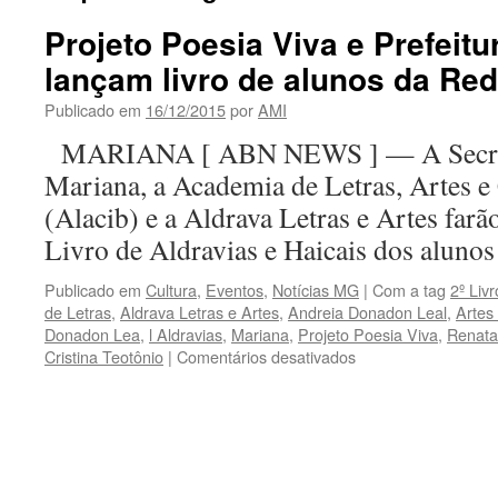
Projeto Poesia Viva e Prefeitu
lançam livro de alunos da Re
Publicado em
16/12/2015
por
AMI
MARIANA [ ABN NEWS ] — A Secreta
Mariana, a Academia de Letras, Artes e 
(Alacib) e a Aldrava Letras e Artes far
Livro de Aldravias e Haicais dos alun
Publicado em
Cultura
,
Eventos
,
Notícias MG
|
Com a tag
2º Liv
de Letras
,
Aldrava Letras e Artes
,
Andreia Donadon Leal
,
Artes 
Donadon Lea
,
l Aldravias
,
Mariana
,
Projeto Poesia Viva
,
Renata
em
Cristina Teotônio
|
Comentários desativados
Projeto
Poesia
Viva
e
Prefeitura
de