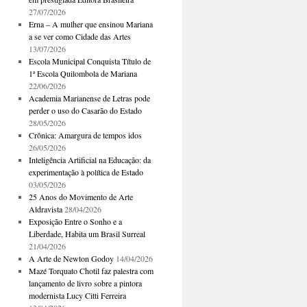
27/07/2026
Erna – A mulher que ensinou Mariana
a se ver como Cidade das Artes
13/07/2026
Escola Municipal Conquista Título de
1ª Escola Quilombola de Mariana
22/06/2026
Academia Marianense de Letras pode
perder o uso do Casarão do Estado
28/05/2026
Crônica: Amargura de tempos idos
26/05/2026
Inteligência Artificial na Educação: da
experimentação à política de Estado
03/05/2026
25 Anos do Movimento de Arte
Aldravista
28/04/2026
Exposição Entre o Sonho e a
Liberdade, Habita um Brasil Surreal
21/04/2026
A Arte de Newton Godoy
14/04/2026
Mazé Torquato Chotil faz palestra com
lançamento de livro sobre a pintora
modernista Lucy Citti Ferreira