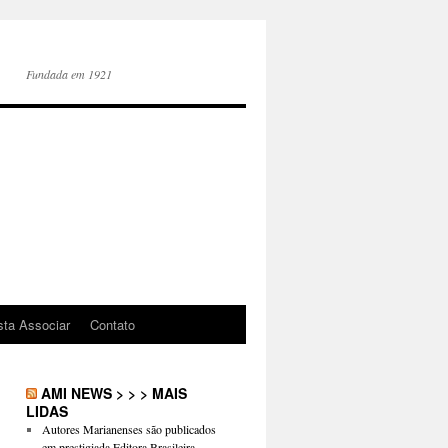
Fundada em 1921
sta Associar
Contato
AMI NEWS > > > MAIS
LIDAS
Autores Marianenses são publicados
em prestigiada Editora Brasileira