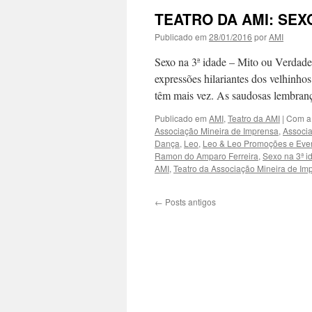
TEATRO DA AMI: SEXO
Publicado em
28/01/2016
por
AMI
Sexo na 3ª idade – Mito ou Verdade
expressões hilariantes dos velhinho
têm mais vez. As saudosas lembra
Publicado em
AMI
,
Teatro da AMI
|
Com a
Associação Mineira de Imprensa
,
Associa
Dança
,
Leo
,
Leo & Leo Promoções e Even
Ramon do Amparo Ferreira
,
Sexo na 3ª i
AMI
,
Teatro da Associação Mineira de Im
←
Posts antigos