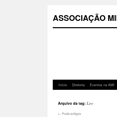
Pular
para
ASSOCIAÇÃO MI
o
conteúdo
Início
Diretoria
Eventos na AMI
Leo
Arquivo da tag:
←
Posts antigos