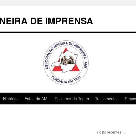
NEIRA DE IMPRENSA
Histórico
Fotos da AMI
Registros do Teatro
Treinamentos
Propo
Posts recentes
→