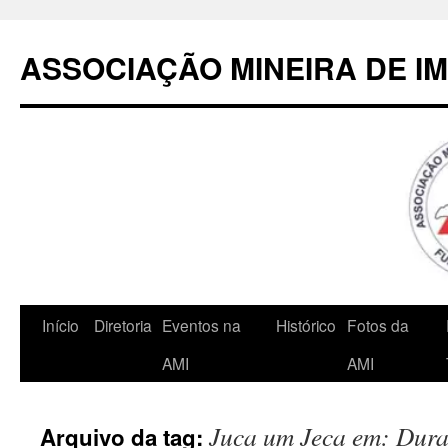
Pular
para
ASSOCIAÇÃO MINEIRA DE I
o
conteúdo
Início
Diretoria
Eventos na
Histórico
Fotos da
AMI
AMI
Juca um Jeca em: Dura 
Arquivo da tag: