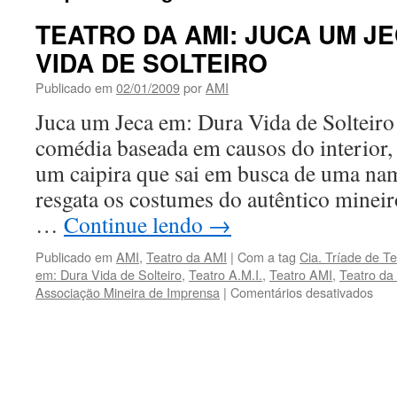
TEATRO DA AMI: JUCA UM J
VIDA DE SOLTEIRO
Publicado em
02/01/2009
por
AMI
Juca um Jeca em: Dura Vida de Solteiro
comédia baseada em causos do interior, 
um caipira que sai em busca de uma na
resgata os costumes do autêntico mineiro
…
Continue lendo
→
Publicado em
AMI
,
Teatro da AMI
|
Com a tag
Cia. Tríade de Te
em: Dura Vida de Solteiro
,
Teatro A.M.I.
,
Teatro AMI
,
Teatro da 
em
Associação Mineira de Imprensa
|
Comentários desativados
TE
DA
AMI
JUC
UM