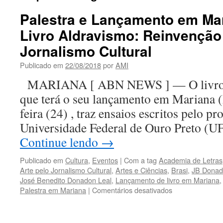
Palestra e Lançamento em Ma
Livro Aldravismo: Reinvenção
Jornalismo Cultural
Publicado em
22/08/2018
por
AMI
MARIANA [ ABN NEWS ] — O livro 
que terá o seu lançamento em Mariana (
feira (24) , traz ensaios escritos pelo p
Universidade Federal de Ouro Preto (U
Continue lendo
→
Publicado em
Cultura
,
Eventos
|
Com a tag
Academia de Letras
Arte pelo Jornalismo Cultural
,
Artes e Ciências
,
Brasi
,
JB Donad
José Benedito Donadon Leal
,
Lançamento de livro em Mariana
em
Palestra em Mariana
|
Comentários desativados
Palestra
e
Lançamento