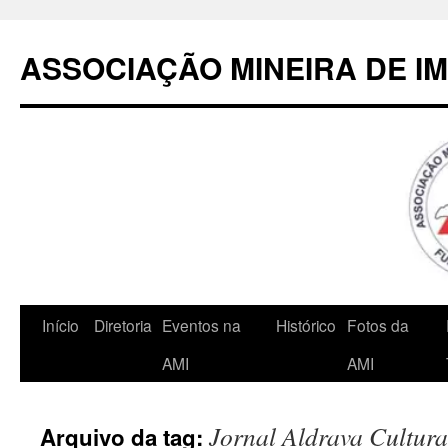
Pular
para
ASSOCIAÇÃO MINEIRA DE I
o
conteúdo
Início
Diretoria
Eventos na
Histórico
Fotos da
AMI
AMI
Jornal Aldrava Cultura
Arquivo da tag: