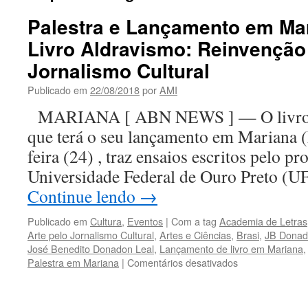
Palestra e Lançamento em Ma
Livro Aldravismo: Reinvenção
Jornalismo Cultural
Publicado em
22/08/2018
por
AMI
MARIANA [ ABN NEWS ] — O livro 
que terá o seu lançamento em Mariana (
feira (24) , traz ensaios escritos pelo p
Universidade Federal de Ouro Preto (U
Continue lendo
→
Publicado em
Cultura
,
Eventos
|
Com a tag
Academia de Letras
Arte pelo Jornalismo Cultural
,
Artes e Ciências
,
Brasi
,
JB Donad
José Benedito Donadon Leal
,
Lançamento de livro em Mariana
em
Palestra em Mariana
|
Comentários desativados
Palestra
e
Lançamento