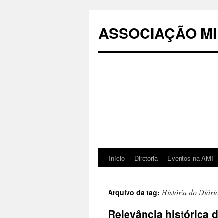
Pular
para
ASSOCIAÇÃO MI
o
conteúdo
Início
Diretoria
Eventos na AMI
História do Diári
Arquivo da tag:
Relevância histórica d