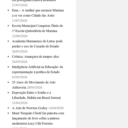
27/07/2026
Erna – A mulher que ensinou Mariana
a se ver como Cidade das Artes
13/07/2026
Escola Municipal Conquista Título de
1ª Escola Quilombola de Mariana
22/06/2026
Academia Marianense de Letras pode
perder o uso do Casarão do Estado
28/05/2026
Crônica: Amargura de tempos idos
26/05/2026
Inteligência Artificial na Educação: da
experimentação à política de Estado
03/05/2026
25 Anos do Movimento de Arte
Aldravista
28/04/2026
Exposição Entre o Sonho e a
Liberdade, Habita um Brasil Surreal
21/04/2026
A Arte de Newton Godoy
14/04/2026
Mazé Torquato Chotil faz palestra com
lançamento de livro sobre a pintora
modernista Lucy Citti Ferreira