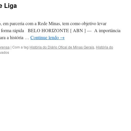
e Liga
ão, em parceria com a Rede Minas, tem como objetivo levar
s de forma rápida BELO HORIZONTE [ ABN ] — A importância
para a história …
Continue lendo
→
prensa
|
Com a tag
História do Diário Ofical de Minas Gerais
,
História do
em
ivados
Relevância
histórica
do
Diário
Oficial
de
Minas
Gerais
é
destaque
no
Minuto
Se
Liga