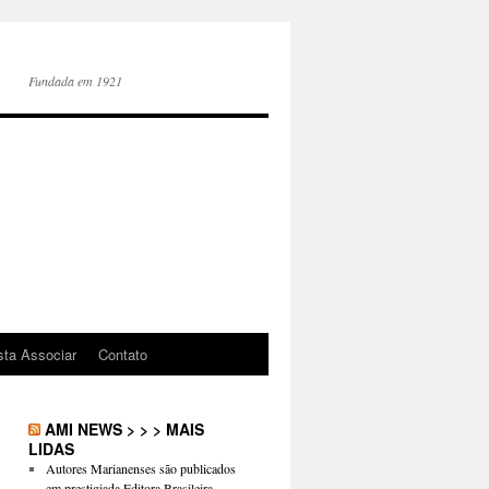
Fundada em 1921
sta Associar
Contato
AMI NEWS > > > MAIS
LIDAS
Autores Marianenses são publicados
em prestigiada Editora Brasileira