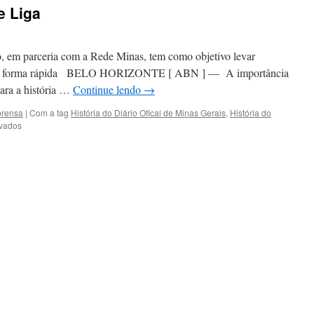
e Liga
ão, em parceria com a Rede Minas, tem como objetivo levar
s de forma rápida BELO HORIZONTE [ ABN ] — A importância
para a história …
Continue lendo
→
prensa
|
Com a tag
História do Diário Ofical de Minas Gerais
,
História do
em
ivados
Relevância
histórica
do
Diário
Oficial
de
Minas
Gerais
é
destaque
no
Minuto
Se
Liga