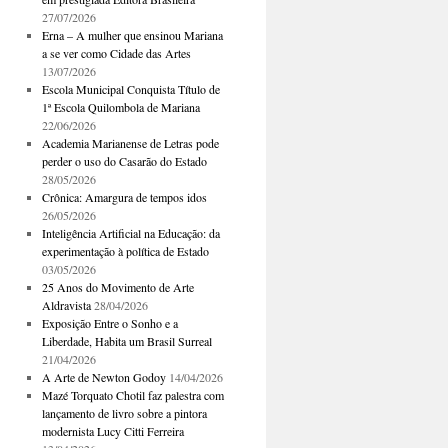
27/07/2026
Erna – A mulher que ensinou Mariana
a se ver como Cidade das Artes
13/07/2026
Escola Municipal Conquista Título de
1ª Escola Quilombola de Mariana
22/06/2026
Academia Marianense de Letras pode
perder o uso do Casarão do Estado
28/05/2026
Crônica: Amargura de tempos idos
26/05/2026
Inteligência Artificial na Educação: da
experimentação à política de Estado
03/05/2026
25 Anos do Movimento de Arte
Aldravista
28/04/2026
Exposição Entre o Sonho e a
Liberdade, Habita um Brasil Surreal
21/04/2026
A Arte de Newton Godoy
14/04/2026
Mazé Torquato Chotil faz palestra com
lançamento de livro sobre a pintora
modernista Lucy Citti Ferreira