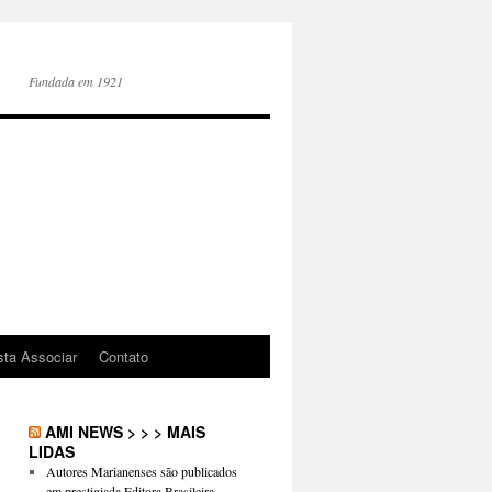
Fundada em 1921
sta Associar
Contato
AMI NEWS > > > MAIS
LIDAS
Autores Marianenses são publicados
em prestigiada Editora Brasileira