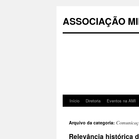
Pular
para
ASSOCIAÇÃO MI
o
conteúdo
Início
Diretoria
Eventos na AMI
Comunicaç
Arquivo da categoria:
Relevância histórica d