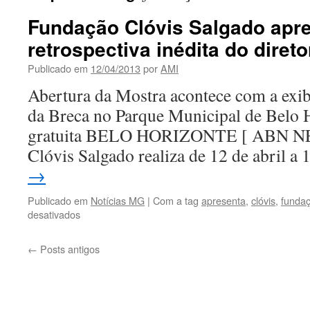
Fundação Clóvis Salgado apr
retrospectiva inédita do dire
Publicado em
12/04/2013
por
AMI
Abertura da Mostra acontece com a exib
da Breca no Parque Municipal de Belo H
gratuita BELO HORIZONTE [ ABN N
Clóvis Salgado realiza de 12 de abril a
→
Publicado em
Notícias MG
|
Com a tag
apresenta
,
clóvis
,
funda
em
desativados
Fundação
Clóvis
←
Posts antigos
Salgado
apresenta
retrospectiva
inédita