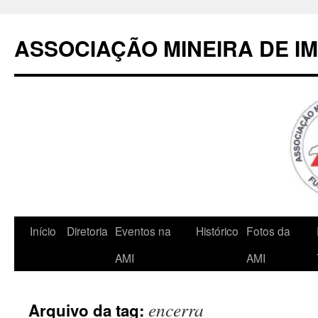
Pular
para
ASSOCIAÇÃO MINEIRA DE I
o
conteúdo
Início
Diretoria
Eventos na
Histórico
Fotos da
AMI
AMI
encerra
Arquivo da tag: