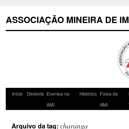
Pular
para
ASSOCIAÇÃO MINEIRA DE I
o
conteúdo
Início
Diretoria
Eventos na
Histórico
Fotos da
AMI
AMI
charanga
Arquivo da tag: