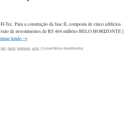
-Tec. Para a construção da fase II, composta de cinco edifícios
revisão de investimentos de R$ 464 milhões BELO HORIZONTE [
tinue lendo
→
em
-tec
,
para
,
prepara
,
uma
|
Comentários desativados
BH-
Tec
se
prepara
para
uma
expansão
com
investimentos
de
meio
bilhão
de
reais