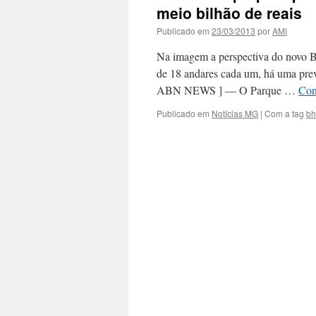
meio bilhão de reais
Publicado em
23/03/2013
por
AMI
Na imagem a perspectiva do novo BH
de 18 andares cada um, há uma p
ABN NEWS ] — O Parque …
Con
Publicado em
Notícias MG
|
Com a tag
bh