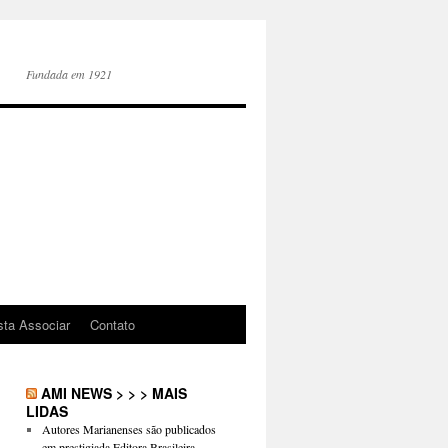
Fundada em 1921
sta Associar
Contato
AMI NEWS > > > MAIS
LIDAS
Autores Marianenses são publicados
em prestigiada Editora Brasileira