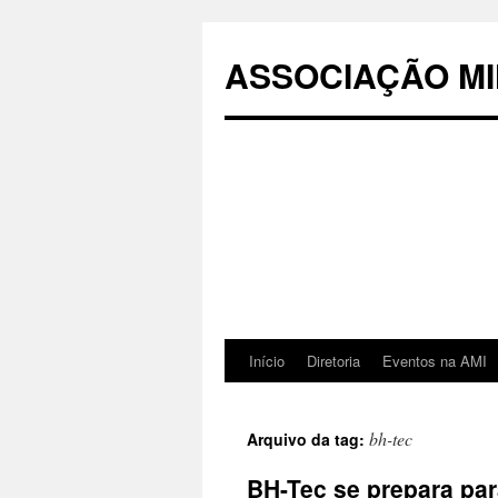
Pular
para
ASSOCIAÇÃO MI
o
conteúdo
Início
Diretoria
Eventos na AMI
bh-tec
Arquivo da tag:
BH-Tec se prepara pa