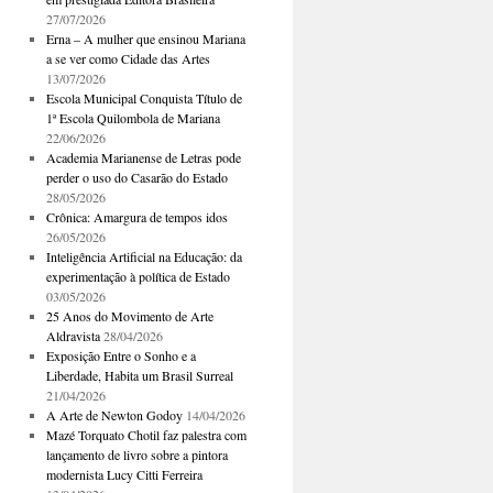
27/07/2026
Erna – A mulher que ensinou Mariana
a se ver como Cidade das Artes
13/07/2026
Escola Municipal Conquista Título de
1ª Escola Quilombola de Mariana
22/06/2026
Academia Marianense de Letras pode
perder o uso do Casarão do Estado
28/05/2026
Crônica: Amargura de tempos idos
26/05/2026
Inteligência Artificial na Educação: da
experimentação à política de Estado
03/05/2026
25 Anos do Movimento de Arte
Aldravista
28/04/2026
Exposição Entre o Sonho e a
Liberdade, Habita um Brasil Surreal
21/04/2026
A Arte de Newton Godoy
14/04/2026
Mazé Torquato Chotil faz palestra com
lançamento de livro sobre a pintora
modernista Lucy Citti Ferreira