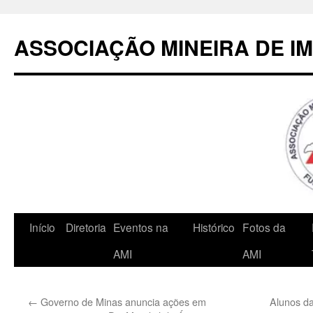
Pular
para
ASSOCIAÇÃO MINEIRA DE I
o
conteúdo
Início
Diretoria
Eventos na
Histórico
Fotos da
AMI
AMI
←
Governo de Minas anuncia ações em
Alunos da