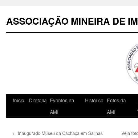
Pular
para
ASSOCIAÇÃO MINEIRA DE I
o
conteúdo
Início
Diretoria
Eventos na
Histórico
Fotos da
AMI
AMI
←
Inaugurado Museu da Cachaça em Salinas
Veja fot